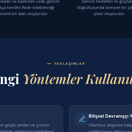
madan ve baskıdan uzak, gencin
Gencin hedefleri ve güçlükl
tça kendini ifade edebileceği
doğrultusunda bireysel bir ç
üvenli bir alan oluşturulur.
planı oluşturulur.
YAKLAŞIMLAR
ngi
Yöntemler Kullanıl
Bilişsel Davranışçı
in güçlü yönleri ve çözüm
Olumsuz düşünce kalıpl
ilebilir değişimler hedeflenir.
sağlıklı başa çıkma ve 