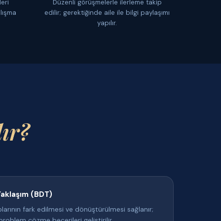
eri
Düzenli görüşmelerle ilerleme takip
alışma
edilir; gerektiğinde aile ile bilgi paylaşımı
yapılır.
ır?
 Yaklaşım (BDT)
arının fark edilmesi ve dönüştürülmesi sağlanır;
problem çözme becerileri geliştirilir.