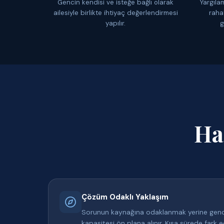
Gencin kendisi ve isteğe bağlı olarak
Yargıla
ailesiyle birlikte ihtiyaç değerlendirmesi
raha
yapılır.
g
Ha
Çözüm Odaklı Yaklaşım
Sorunun kaynağına odaklanmak yerine genc
kapasitesi ön plana alınır. Kısa sürede fark ed